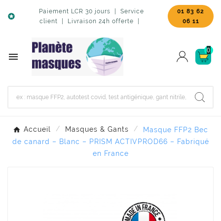
Paiement LCR 30 jours | Service
01 83 62

client | Livraison 24h offerte |
06 11
0

Accueil
Masques & Gants
Masque FFP2 Bec
de canard – Blanc – PRISM ACTIVPROD66 – Fabriqué
en France