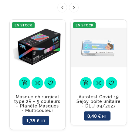


EN STOCK
EN STOCK






Masque chirurgical
Autotest Covid 19
type 2R - 5 couleurs
Sejoy boite unitaire
– Planète Masques
- DLU 09/2027
- Multicouleur
0,40 €
HT
1,35 €
HT