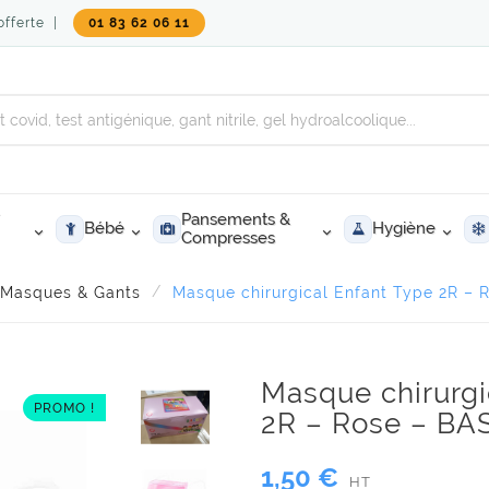
 offerte |
01 83 62 06 11
Pansements &
Bébé
Hygiène
Compresses
Masques & Gants
Masque chirurgical Enfant Type 2R –
Masque chirurgi
PROMO !
2R – Rose – B
1,50 €
HT