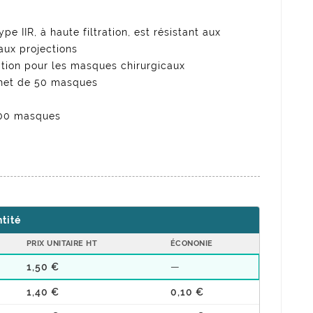
e IIR, à haute filtration, est résistant aux
aux projections
ration pour les masques chirurgicaux
chet de 50 masques
1800 masques
ntité
PRIX UNITAIRE HT
ÉCONONIE
1,50 €
—
1,40 €
0,10 €