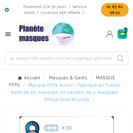
Paiement LCR 30 jours | Service
01 83 62

client | Livraison 24h offerte |
06 11
0

Accueil
Masques & Gants
MASQUE
FFP2
Masque FFP2 Auriol – Fabriqué en France -
boite de 50 masques (10 sachets de 5 masques) -
EN149:2001+A1:2009