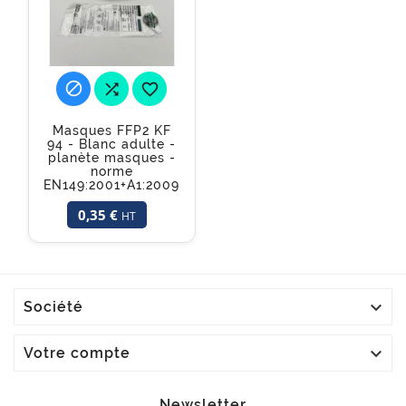



Masques FFP2 KF
94 - Blanc adulte -
planète masques -
norme
EN149:2001+A1:2009
0,35 €
HT

Société

Votre compte
Newsletter